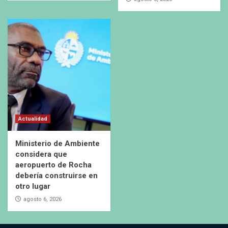
Actualidad
Ministerio de Ambiente
considera que
aeropuerto de Rocha
debería construirse en
otro lugar
agosto 6, 2026