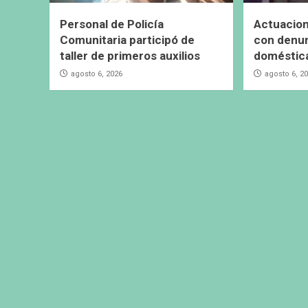
Personal de Policía
Actuacion
Comunitaria participó de
con denun
taller de primeros auxilios
doméstic
agosto 6, 2026
agosto 6, 2