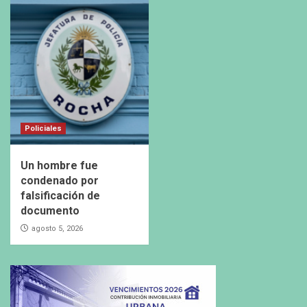
Policiales
Un hombre fue
condenado por
falsificación de
documento
agosto 5, 2026