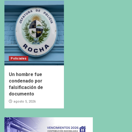
Policiales
Un hombre fue
condenado por
falsificación de
documento
agosto 5, 2026