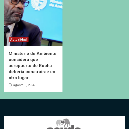
Actualidad
Ministerio de Ambiente
considera que
aeropuerto de Rocha
debería construirse en
otro lugar
agosto 6, 2026