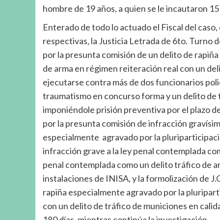
hombre de 19 años, a quien se le incautaron 15
Enterado de todo lo actuado el Fiscal del caso, 
respectivas, la Justicia Letrada de 6to. Turno d
por la presunta comisión de un delito de rapiña
de arma en régimen reiteración real con un del
ejecutarse contra más de dos funcionarios poli
traumatismo en concurso forma y un delito de t
imponiéndole prisión preventiva por el plazo de
por la presunta comisión de infracción gravísim
especialmente agravado por la pluriparticipaci
infracción grave a la ley penal contemplada com
penal contemplada como un delito tráfico de a
instalaciones de INISA, y la formolización de J.
rapiña especialmente agravado por la pluriparti
con un delito de tráfico de municiones en calid
180 días, mientras continúa la investigación.