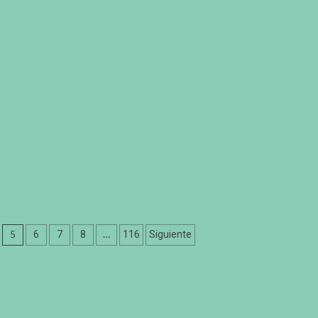
5
…
6
7
8
116
Siguiente