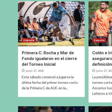
Deporte
Deporte
Primera C: Rocha y Mar de
Colón e I
Fondo igualaron en el cierre
aseguraro
del Torneo Inicial
definición
junio 27, 2026
junio 27, 20
Este sábado comenzó a jugarse la
La penúltim
última fecha del primer torneo corto
torneo corto 
de la Primera C de AUF, en la...
Ascenso tuvo
Leñeros e Iri