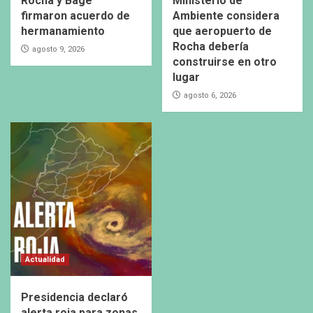
Rocha y Bagé
Ministerio de
firmaron acuerdo de
Ambiente considera
hermanamiento
que aeropuerto de
Rocha debería
agosto 9, 2026
construirse en otro
lugar
agosto 6, 2026
Actualidad
Presidencia declaró
alerta roja para zonas