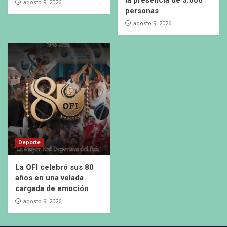
agosto 9, 2026
personas
agosto 9, 2026
Deporte
La OFI celebró sus 80
años en una velada
cargada de emoción
agosto 9, 2026