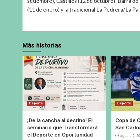
setiembre), Castillos (12 de octubre), Barra d
(11 de enero) y la tradicional La Pedrera/La Pa
Más historias
Deporte
Deporte
¡De la cancha al destino! El
Copa de C
seminario que Transformará
San Carlo
el Deporte en Oportunidad
agosto 2, 2