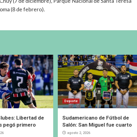
e Chuy (7 de diciembre), Parque Nacional de Santa Teresa
loma (8 de febrero).
Deporte
lubes: Libertad de
Sudamericano de Fútbol de
s pegó primero
Salón: San Miguel fue cuarto
026
agosto 2, 2026