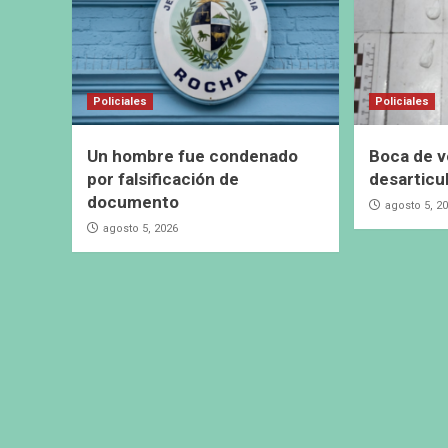
Policiales
Policiales
Un hombre fue condenado
Boca de v
por falsificación de
desarticu
documento
agosto 5, 2
agosto 5, 2026