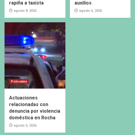
rapiña a taxista
auxilios
agosto 8, 2026
agosto 6, 2026
Policiales
Actuaciones
relacionadas con
denuncia por violencia
doméstica en Rocha
agosto 6, 2026