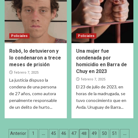
Policiales
Policiales
Robó, lo detuvieron y
Una mujer fue
lo condenaron a trece
condenada por
meses de prisión
homicidio en Barra de
Chuy en 2023
febrero 7, 2025
La justicia dispuso la
febrero 7, 2025
condena de una persona
El 23 de julio de 2023, en
de 27 años, como autora
horas de la madrugada, se
penalmente responsable
tuvo conocimiento que en
de un delito de hurto...
Avda. Uruguay de Barra...
Paginación
…
48
…
Anterior
1
45
46
47
49
50
51