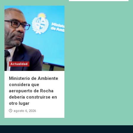
Actualidad
Ministerio de Ambiente
considera que
aeropuerto de Rocha
debería construirse en
otro lugar
agosto 6, 2026