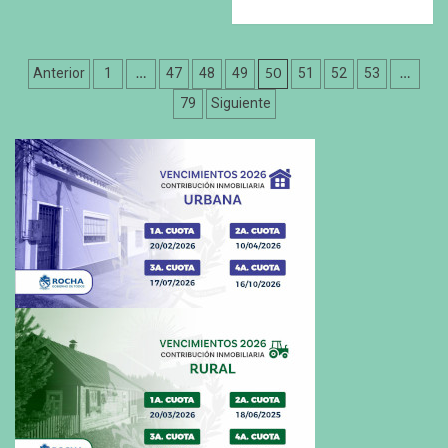
Paginación
…
50
…
Anterior
1
47
48
49
51
52
53
de
79
Siguiente
entradas