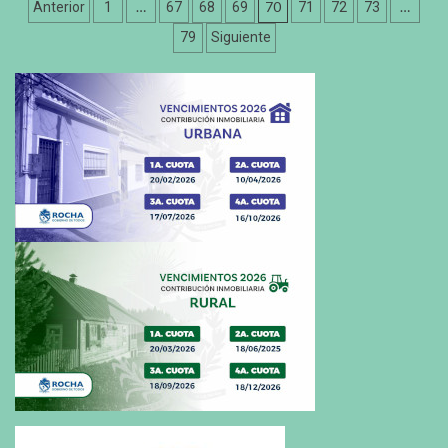
Paginación
…
70
…
Anterior
1
67
68
69
71
72
73
de
79
Siguiente
entradas