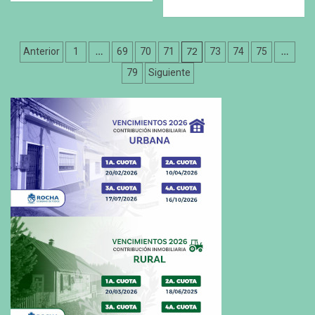
Paginación
…
72
…
Anterior
1
69
70
71
73
74
75
de
79
Siguiente
entradas