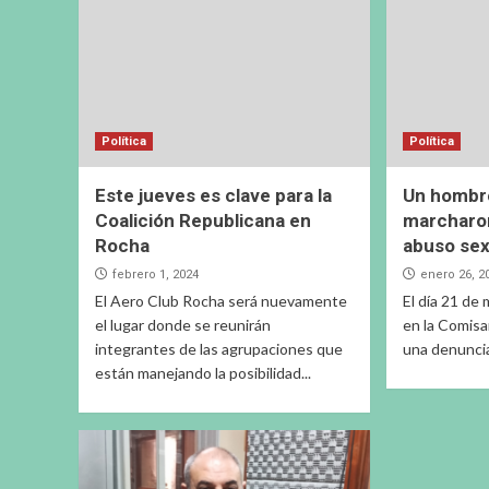
Política
Política
Este jueves es clave para la
Un hombre
Coalición Republicana en
marcharon
Rocha
abuso sex
febrero 1, 2024
enero 26, 2
El Aero Club Rocha será nuevamente
El día 21 de
el lugar donde se reunirán
en la Comisa
integrantes de las agrupaciones que
una denuncia
están manejando la posibilidad...