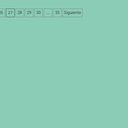
27
…
26
28
29
30
35
Siguiente