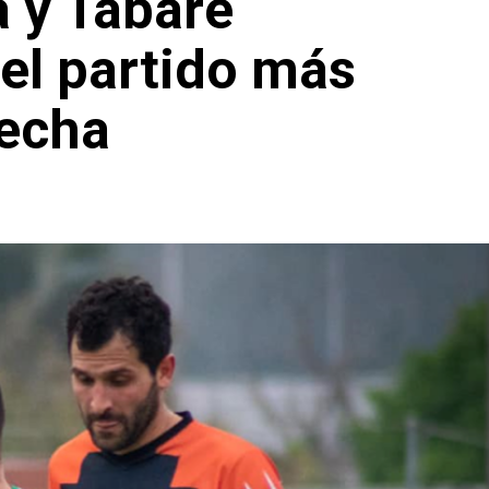
a y Tabaré
el partido más
fecha