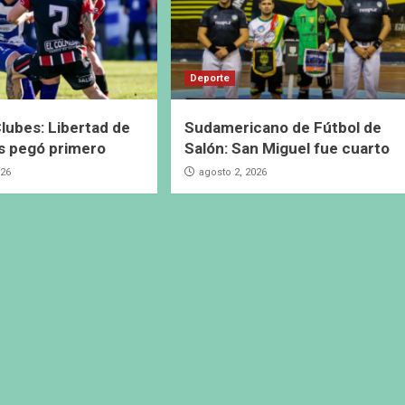
Deporte
lubes: Libertad de
Sudamericano de Fútbol de
s pegó primero
Salón: San Miguel fue cuarto
026
agosto 2, 2026