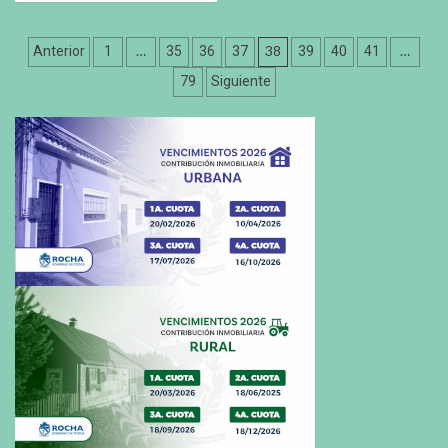
Paginación
…
38
…
Anterior
1
35
36
37
39
40
41
de
79
Siguiente
entradas