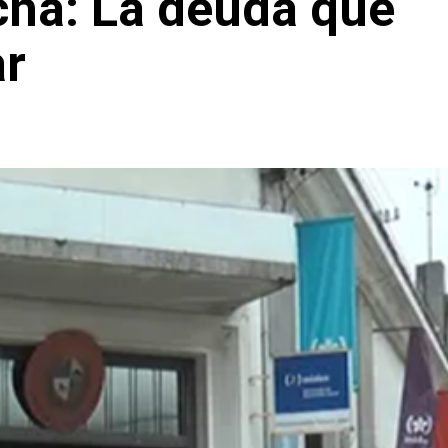
cha: La deuda que
ar