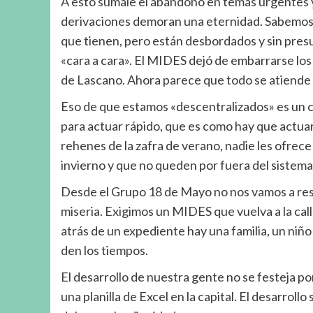
A esto súmale el abandono en temas urgentes y 
derivaciones demoran una eternidad. Sabemos q
que tienen, pero están desbordados y sin presu
«cara a cara». El MIDES dejó de embarrarse los 
de Lascano. Ahora parece que todo se atiende 
Eso de que estamos «descentralizados» es un cue
para actuar rápido, que es como hay que actua
rehenes de la zafra de verano, nadie les ofrece
invierno y que no queden por fuera del sistema
Desde el Grupo 18 de Mayo no nos vamos a resign
miseria. Exigimos un MIDES que vuelva a la call
atrás de un expediente hay una familia, un niño
den los tiempos.
El desarrollo de nuestra gente no se festeja p
una planilla de Excel en la capital. El desarroll