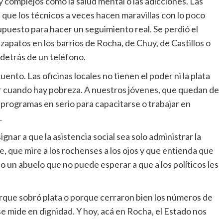
complejos como la salud mental o las adicciones. Las
ue los técnicos a veces hacen maravillas con lo poco
puesto para hacer un seguimiento real. Se perdió el
zapatos en los barrios de Rocha, de Chuy, de Castillos o
detrás de un teléfono.
nto. Las oficinas locales no tienen el poder ni la plata
r cuando hay pobreza. A nuestros jóvenes, que quedan de
 programas en serio para capacitarse o trabajar en
.
ar a que la asistencia social sea solo administrar la
e, que mire a los rochenses a los ojos y que entienda que
 o un abuelo que no puede esperar a que a los políticos les
orque sobró plata o porque cerraron bien los números de
o se mide en dignidad. Y hoy, acá en Rocha, el Estado nos