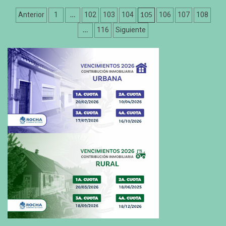
Paginación
…
105
Anterior
1
102
103
104
106
107
108
de
…
116
Siguiente
entradas